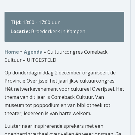
Over ons
Tijd:
13:00 - 17:00 uur
Wie zijn wij?
Locatie:
Broederkerk in Kampen
Onze partners
Home
»
Agenda
»
Cultuurcongres Comeback
Contact
Cultuur – UITGESTELD
Zoek
naar:
Op donderdagmiddag 2 december organiseert de
Provincie Overijssel het jaarlijkse cultuurcongres.
Hét netwerkevenement voor cultureel Overijssel. Het
thema van dit jaar is Comeback Cultuur. Van
museum tot poppodium en van bibliotheek tot
theater, iedereen is van harte welkom.
Luister naar inspirerende sprekers met een
openhartig verhaal over vallen én weer opstaan. Ga