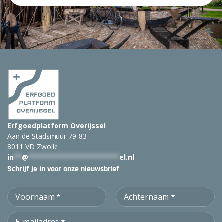
e
k
:
Erfgoedplatform Overijssel
Aan de Stadsmuur 79-83
8011 VD Zwolle
in
**
@
***********************
el.nl
Schrijf je in voor onze nieuwsbrief