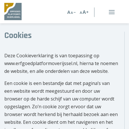
Erfgoed in Overijssel
Cookies
Erfgoedorganisaties
Deze Cookieverklaring is van toepassing op
Verhalen
www.erfgoedplatformoverijssel.nl, hierna te noemen
de website, en alle onderdelen van deze website.
Kennis en advies
Een cookie is een bestandje dat met pagina’s van
Kennisbank
een website wordt meegestuurd en door uw
browser op de harde schijf van uw computer wordt
Persoonlijk advies
opgeslagen. Zo’n cookie zorgt ervoor dat uw
Nieuws
browser wordt herkend bij herhaald bezoek aan een
website. Een cookie dient om het navigeren en het
Agenda