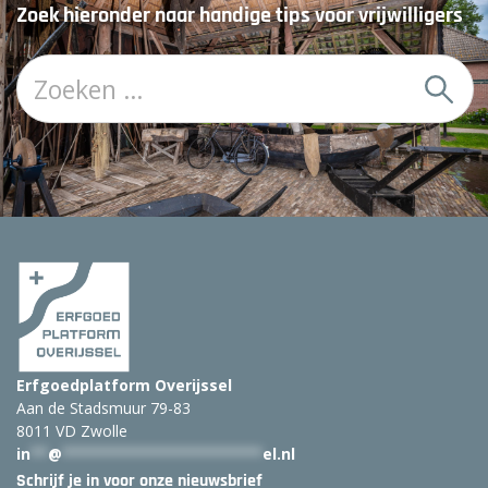
Zoek hieronder naar handige tips voor vrijwilligers
Z
o
e
k
:
Erfgoedplatform Overijssel
Aan de Stadsmuur 79-83
8011 VD Zwolle
in
**
@
***********************
el.nl
Schrijf je in voor onze nieuwsbrief