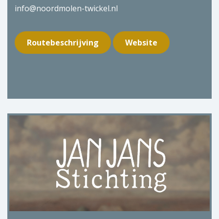
info@noordmolen-twickel.nl
Routebeschrijving
Website