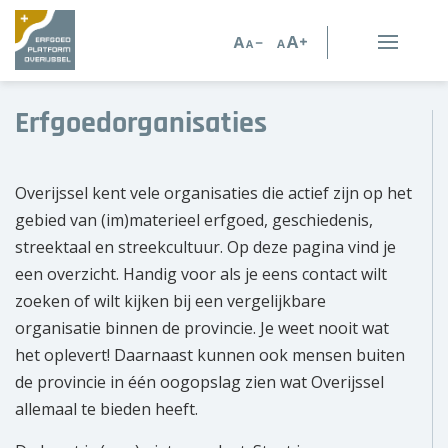
Erfgoed in Overijssel
Erfgoedorganisaties
Erfgoedorganisaties
Overijssel kent vele organisaties die actief zijn op het
Verhalen
gebied van (im)materieel erfgoed, geschiedenis,
streektaal en streekcultuur. Op deze pagina vind je
Kennis en advies
een overzicht. Handig voor als je eens contact wilt
Kennisbank
zoeken of wilt kijken bij een vergelijkbare
organisatie binnen de provincie. Je weet nooit wat
Persoonlijk advies
het oplevert! Daarnaast kunnen ook mensen buiten
de provincie in één oogopslag zien wat Overijssel
Nieuws
allemaal te bieden heeft.
Agenda