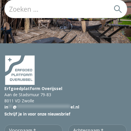
Z
o
e
k
:
Erfgoedplatform Overijssel
Aan de Stadsmuur 79-83
8011 VD Zwolle
in
**
@
***********************
el.nl
Schrijf je in voor onze nieuwsbrief