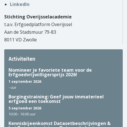
LinkedIn
Over ons
Stichting Overijsselacademie
Wie zijn wij?
t.a.v. Erfgoedplatform Overijssel
Aan de Stadsmuur 79-83
Onze partners
8011 VD Zwolle
Contact
Activiteiten
Zoek
naar:
Nomineer je favoriete team voor de
Erfgoedvrijwilligersprijs 2026!
1 september 2026
-
uur
Borgingstraining: Geef jouw immaterieel
erfgoed een toekomst
5 september 2026
10:00 -
16:00 uur
Kennisbijeenkomst Datasetbeschrijvingen &