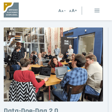
Erfgoed in Overijssel
Erfgoedorganisaties
Verhalen
Kennis en advies
Kennisbank
Persoonlijk advies
Nieuws
Agenda
Data-Doe-Dag 2.0