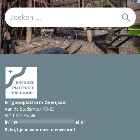
Z
o
e
k
:
Erfgoedplatform Overijssel
Aan de Stadsmuur 79-83
8011 VD Zwolle
in
**
@
***********************
el.nl
Schrijf je in voor onze nieuwsbrief