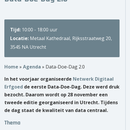
Over ons
Wie zijn wij?
Tijd:
10:00 - 18:00 uur
Onze partners
Locatie:
Metaal Kathedraal, Rijksstraatweg 20,
3545 NA Utrecht
Contact
Zoek
Home
»
Agenda
»
Data-Doe-Dag 2.0
naar:
In het voorjaar organiseerde
Netwerk Digitaal
Erfgoed
de eerste Data-Doe-Dag. Deze werd druk
bezocht. Daarom wordt op 28 november een
tweede editie georganiseerd in Utrecht. Tijdens
de dag staat de kwaliteit van data centraal.
Thema