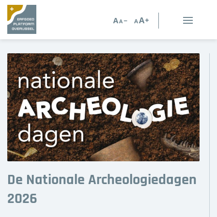
Erfgoed in Overijssel
Erfgoedorganisaties
Verhalen
Kennis en advies
Kennisbank
Persoonlijk advies
De Nationale Archeologiedagen
Nieuws
2026
Agenda