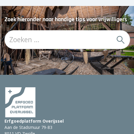
Zoek hieronder naar handige tips voor vrijwilligers
Z
o
e
k
:
Erfgoedplatform Overijssel
Aan de Stadsmuur 79-83
8011 VD Zwolle