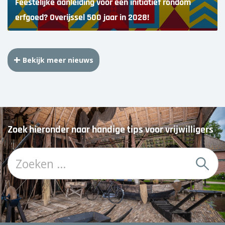
Feestelijke aanleiding voor een initiatief rondom
erfgoed? Overijssel 500 jaar in 2028!
Bekijk meer nieuws
Zoek hieronder naar handige tips voor vrijwilligers
Z
o
e
k
: