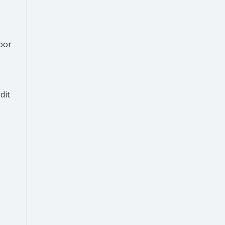
oor
dit