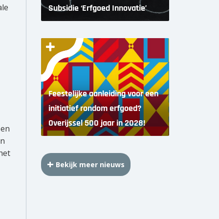
ale
Subsidie ‘Erfgoed Innovatie’
Feestelijke aanleiding voor een
initiatief rondom erfgoed?
Overijssel 500 jaar in 2028!
 en
an
het
Bekijk meer nieuws