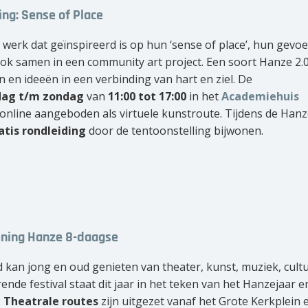
ing: Sense of Place
rk dat geïnspireerd is op hun ‘sense of place’, hun gevoel
ok samen in een community art project. Een soort Hanze 2.
n en ideeën in een verbinding van hart en ziel. De
dag t/m zondag
van
11:00 tot 17:00
in het
Academiehuis
 online aangeboden als virtuele kunstroute. Tijdens de Hanz
atis rondleiding
door de tentoonstelling bijwonen.
pening Hanze 8-daagse
ad kan jong en oud genieten van theater, kunst, muziek, cult
rende festival staat dit jaar in het teken van het Hanzejaar e
.
Theatrale routes
zijn uitgezet vanaf het Grote Kerkplein 