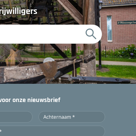
ijwilligers
Z
o
e
k
:
n voor onze nieuwsbrief