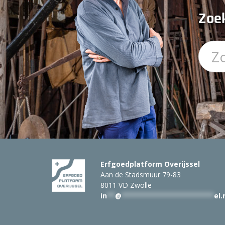
Zoek
Erfgoedplatform Overijssel
Aan de Stadsmuur 79-83
8011 VD Zwolle
in
**
@
***********************
el.