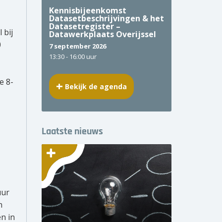
Kennisbijeenkomst
Datasetbeschrijvingen & het
Datasetregister –
 bij
Datawerkplaats Overijssel
0
7 september 2026
13:30 -
16:00 uur
e 8-
Bekijk de agenda
Laatste nieuws
uur
n
en in