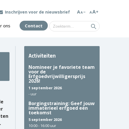
Inschrijven voor de nieuwsbrief
Zoek
r ons
Contact
naar:
Activiteiten
Nomineer je favoriete team
voor de
Erfgoedvrijwilligersprijs
2026!
1 september 2026
-
uur
de
Borgingstraining: Geef jouw
immaterieel erfgoed een
er
toekomst
iten
5 september 2026
.
10:00 -
16:00 uur