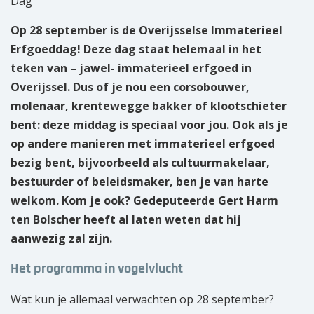
Dag
Over ons
Op 28 september is de Overijsselse Immaterieel
Erfgoeddag! Deze dag staat helemaal in het
Wie zijn wij?
teken van – jawel- immaterieel erfgoed in
Overijssel. Dus of je nou een corsobouwer,
Onze partners
molenaar, krentewegge bakker of klootschieter
bent: deze middag is speciaal voor jou. Ook als je
Contact
op andere manieren met immaterieel erfgoed
Zoek
bezig bent, bijvoorbeeld als cultuurmakelaar,
naar:
bestuurder of beleidsmaker, ben je van harte
welkom. Kom je ook? Gedeputeerde Gert Harm
ten Bolscher heeft al laten weten dat hij
aanwezig zal zijn.
Het programma in vogelvlucht
Wat kun je allemaal verwachten op 28 september?