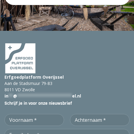
e
k
:
Erfgoedplatform Overijssel
Aan de Stadsmuur 79-83
8011 VD Zwolle
in
**
@
***********************
el.nl
Schrijf je in voor onze nieuwsbrief