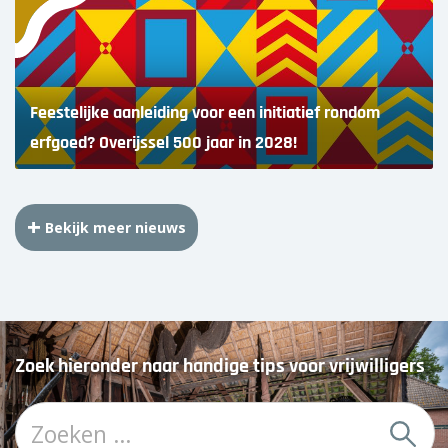
Feestelijke aanleiding voor een initiatief rondom
erfgoed? Overijssel 500 jaar in 2028!
Bekijk meer nieuws
Zoek hieronder naar handige tips voor vrijwilligers
Z
o