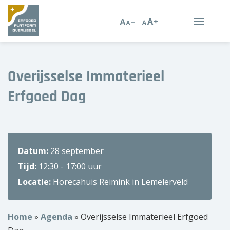
Erfgoed in Overijssel
Erfgoedorganisaties
Overijsselse Immaterieel
Erfgoed Dag
Verhalen
Kennis en advies
Datum:
28 september
Kennisbank
Tijd:
12:30 - 17:00 uur
Persoonlijk advies
Locatie:
Horecahuis Reimink in Lemelerveld
Nieuws
Home
»
Agenda
»
Overijsselse Immaterieel Erfgoed
Agenda