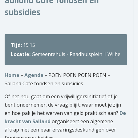
Salland Café fondsen en
Over ons
subsidies
Wie zijn wij?
Onze partners
Tijd:
19:15
Locatie:
Gemeentehuis - Raadhuisplein 1 Wijhe
Contact
Zoek
naar:
Home
»
Agenda
»
POEN POEN POEN POEN –
Salland Café fondsen en subsidies
Of het nou gaat om een vrijwilligersinitiatief of je
bent ondernemer, de vraag blijft: waar moet je zijn
en hoe pak je het werven van geld praktisch aan?
De
kracht van Salland
organiseert een algemene
aftrap met een paar ervaringsdeskundigen over