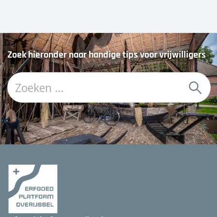
Zoek hieronder naar handige tips voor vrijwilligers
Z
o
e
k
: