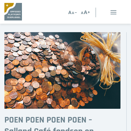
Erfgoed in Overijssel
Erfgoedorganisaties
Verhalen
Kennis en advies
Kennisbank
Persoonlijk advies
Nieuws
POEN POEN POEN POEN –
Agenda