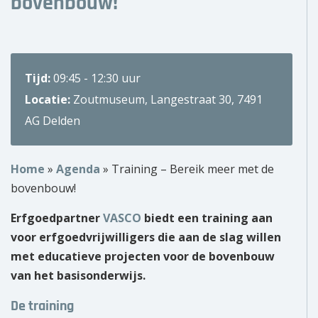
bovenbouw!
Over ons
Wie zijn wij?
Tijd:
09:45 - 12:30 uur
Onze partners
Locatie:
Zoutmuseum, Langestraat 30, 7491
AG Delden
Contact
Zoek
Home
»
Agenda
»
Training – Bereik meer met de
naar:
bovenbouw!
Erfgoedpartner
VASCO
biedt een training aan
voor erfgoedvrijwilligers die aan de slag willen
met educatieve projecten voor de bovenbouw
van het basisonderwijs.
De training