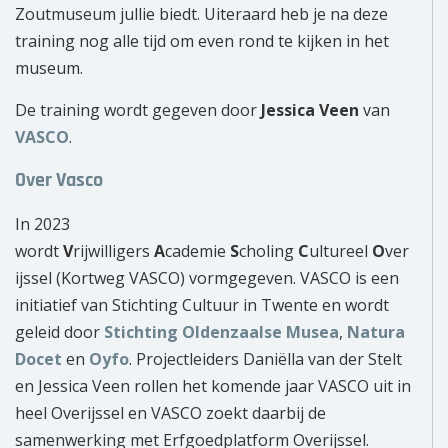
Zoutmuseum jullie biedt. Uiteraard heb je na deze
training nog alle tijd om even rond te kijken in het
museum.
De training wordt gegeven door
Jessica Veen
van
VASCO
.
Over Vasco
In 2023
wordt
V
rijwilligers
A
cademie
S
choling
C
ultureel
O
ver
ijssel (Kortweg VASCO) vormgegeven. VASCO is een
initiatief van Stichting Cultuur in Twente en wordt
geleid door
Stichting Oldenzaalse Musea
,
Natura
Docet
en
Oyfo
. Projectleiders Daniëlla van der Stelt
en Jessica Veen rollen het komende jaar VASCO uit in
heel Overijssel en VASCO zoekt daarbij de
samenwerking met Erfgoedplatform Overijssel.