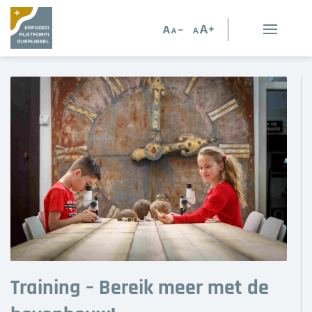
Erfgoed in Overijssel
Erfgoedorganisaties
Verhalen
Kennis en advies
Kennisbank
Persoonlijk advies
Nieuws
Training – Bereik meer met de
Agenda