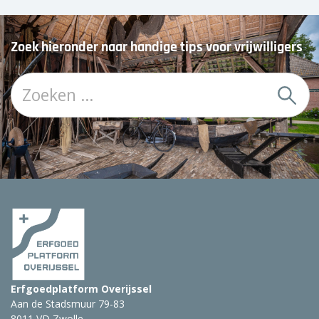
Zoek hieronder naar handige tips voor vrijwilligers
Z
o
e
k
:
Erfgoedplatform Overijssel
Aan de Stadsmuur 79-83
8011 VD Zwolle