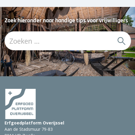
Zoek hieronder naar handige tips voor vrijwilligers
Z
o
e
k
:
Erfgoedplatform Overijssel
Aan de Stadsmuur 79-83