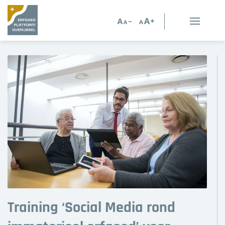
Erfgoed in Overijssel
Erfgoedorganisaties
Verhalen
Kennis en advies
Kennisbank
Persoonlijk advies
Nieuws
Training ‘Social Media rond
Agenda