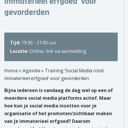
immaterieel erfgoed’ voor
Over ons
gevorderden
Wie zijn wij?
Onze partners
Tijd:
19:30 - 21:00 uur
Locatie:
Online, link na aanmelding
Contact
Zoek
naar:
Home
»
Agenda
»
Training ‘Social Media rond
immaterieel erfgoed’ voor gevorderden
Bijna iedereen is vandaag de dag wel op een of
meerdere social media platforms actief. Maar
hoe kun je social media inzetten voor je
organisatie of het promoten/zichtbaar maken
van je immaterieel erfgoed? Daarom