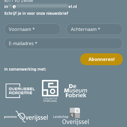
8011 VD Zwolle
in
**
@
***********************
el.nl
Schrijf je in voor onze nieuwsbrief
In samenwerking met: