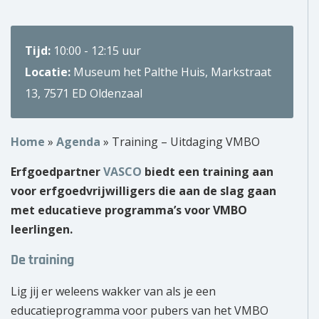
Over ons
Tijd:
10:00 - 12:15 uur
Wie zijn wij?
Locatie:
Museum het Palthe Huis, Markstraat
Onze partners
13, 7571 ED Oldenzaal
Contact
Home
»
Agenda
»
Training – Uitdaging VMBO
Zoek
naar:
Erfgoedpartner
VASCO
biedt een training aan
voor erfgoedvrijwilligers die aan de slag gaan
met educatieve programma’s voor VMBO
leerlingen.
De training
Lig jij er weleens wakker van als je een
educatieprogramma voor pubers van het VMBO