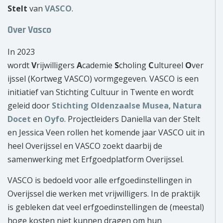
Stelt
van
VASCO
.
Over Vasco
In 2023
wordt
V
rijwilligers
A
cademie
S
choling
C
ultureel
O
ver
ijssel (Kortweg VASCO) vormgegeven. VASCO is een
initiatief van Stichting Cultuur in Twente en wordt
geleid door
Stichting Oldenzaalse Musea
,
Natura
Docet
en
Oyfo
. Projectleiders Daniella van der Stelt
en Jessica Veen rollen het komende jaar VASCO uit in
heel Overijssel en VASCO zoekt daarbij de
samenwerking met Erfgoedplatform Overijssel.
VASCO is bedoeld voor alle erfgoedinstellingen in
Overijssel die werken met vrijwilligers. In de praktijk
is gebleken dat veel erfgoedinstellingen de (meestal)
hoge kosten niet kunnen dragen om hun