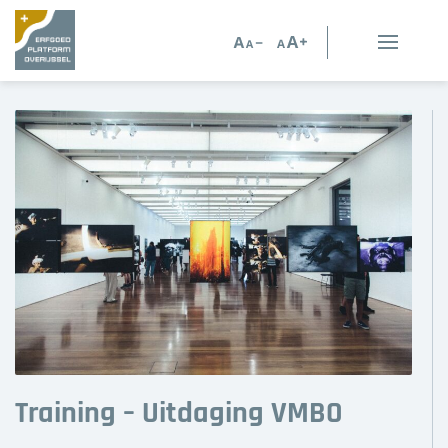
Erfgoed in Overijssel
Erfgoedorganisaties
Verhalen
Kennis en advies
Kennisbank
Persoonlijk advies
Nieuws
Training – Uitdaging VMBO
Agenda