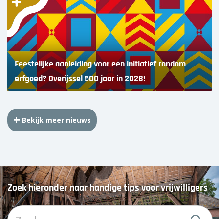
Feestelijke aanleiding voor een initiatief rondom
erfgoed? Overijssel 500 jaar in 2028!
Bekijk meer nieuws
Zoek hieronder naar handige tips voor vrijwilligers
Z