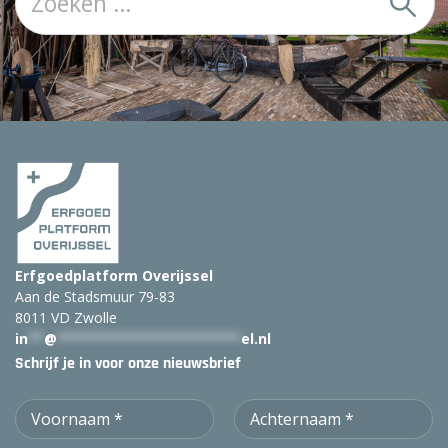
o
e
k
:
Erfgoedplatform Overijssel
Aan de Stadsmuur 79-83
8011 VD Zwolle
in
**
@
***********************
el.nl
Schrijf je in voor onze nieuwsbrief