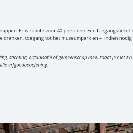
appen. Er is ruimte voor 40 personen. Een toegangsticket i
oude dranken, toegang tot het museumpark en – indien nodig
ng, stichting, organisatie of gemeenschap mee, zodat je met z’n
ullie erfgoedbeoefening.