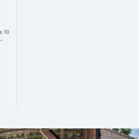
s 10
 –