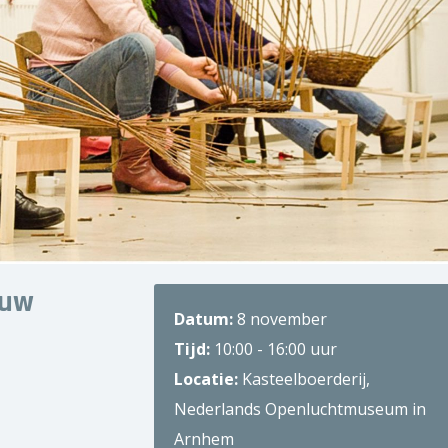
ouw
Datum:
8 november
Tijd:
10:00 - 16:00 uur
Locatie:
Kasteelboerderij,
Nederlands Openluchtmuseum in
Arnhem