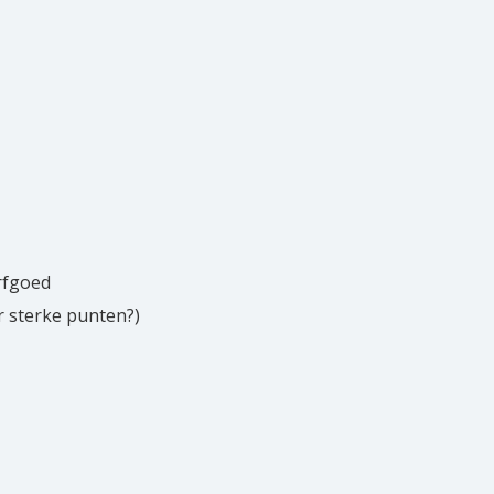
an
rfgoed
r sterke punten?)