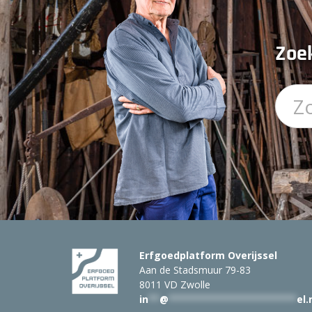
Zoek
Erfgoedplatform Overijssel
Aan de Stadsmuur 79-83
8011 VD Zwolle
in
**
@
***********************
el.