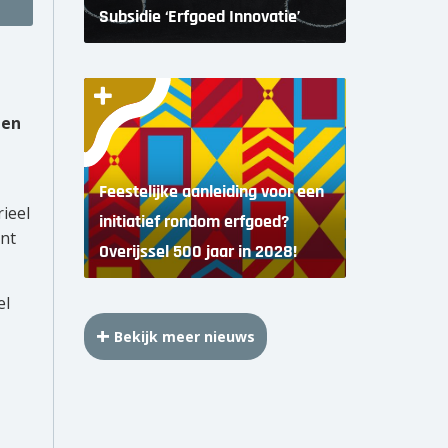
Subsidie ‘Erfgoed Innovatie’
 en
Feestelijke aanleiding voor een
rieel
initiatief rondom erfgoed?
ent
Overijssel 500 jaar in 2028!
el
Bekijk meer nieuws