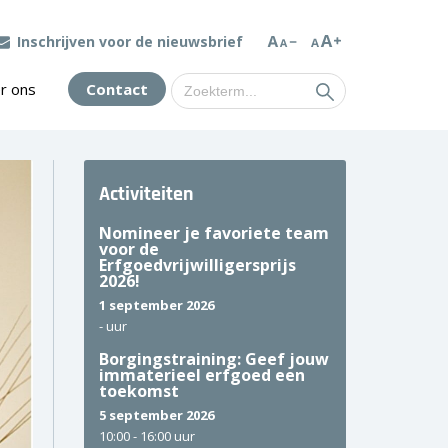
Inschrijven voor de nieuwsbrief
Zoek
r ons
Contact
naar:
Activiteiten
Nomineer je favoriete team
voor de
Erfgoedvrijwilligersprijs
2026!
1 september 2026
-
uur
Borgingstraining: Geef jouw
immaterieel erfgoed een
toekomst
5 september 2026
10:00 -
16:00 uur