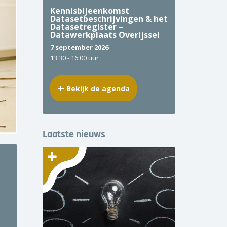
Kennisbijeenkomst
Datasetbeschrijvingen & het
Datasetregister –
Datawerkplaats Overijssel
7 september 2026
13:30 -
16:00 uur
Bekijk de agenda
Laatste nieuws