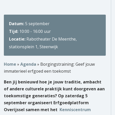
Over ons
Wie zijn wij?
Datum:
5 september
Tijd:
10:00 - 16:00 uur
Onze partners
Locatie:
Rabotheater De Meenthe,
Contact
stationsplein 1, Steenwijk
Zoek
naar:
Home
»
Agenda
»
Borgingstraining: Geef jouw
immaterieel erfgoed een toekomst
Ben jij benieuwd hoe je jouw traditie, ambacht
of andere culturele praktijk kunt doorgeven aan
toekomstige generaties? Op zaterdag 5
september organiseert Erfgoedplatform
Overijssel samen met het
Kenniscentrum