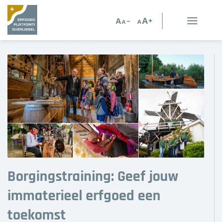
Erfgoed in Overijssel
Erfgoedorganisaties
Verhalen
Kennis en advies
Kennisbank
Persoonlijk advies
Borgingstraining: Geef jouw
Nieuws
immaterieel erfgoed een
Agenda
toekomst