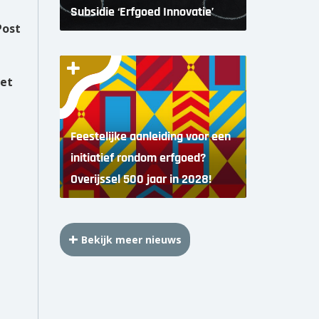
Subsidie ‘Erfgoed Innovatie’
Post
het
Feestelijke aanleiding voor een
initiatief rondom erfgoed?
Overijssel 500 jaar in 2028!
Bekijk meer nieuws