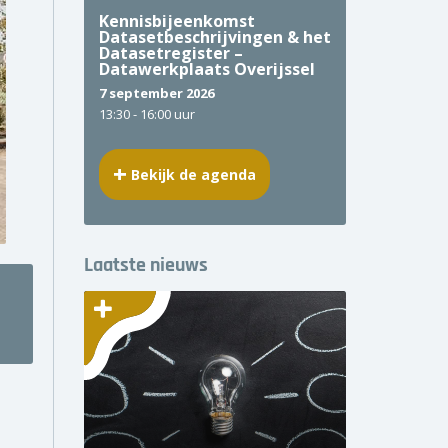
Kennisbijeenkomst
Datasetbeschrijvingen & het
Datasetregister –
Datawerkplaats Overijssel
7 september 2026
13:30 -
16:00 uur
Bekijk de agenda
Laatste nieuws