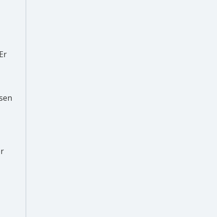
Er
ssen
er