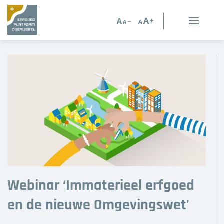
Erfgoed in Overijssel
Erfgoedorganisaties
Verhalen
Kennis en advies
Kennisbank
Persoonlijk advies
Webinar ‘Immaterieel erfgoed
Nieuws
en de nieuwe Omgevingswet’
Agenda