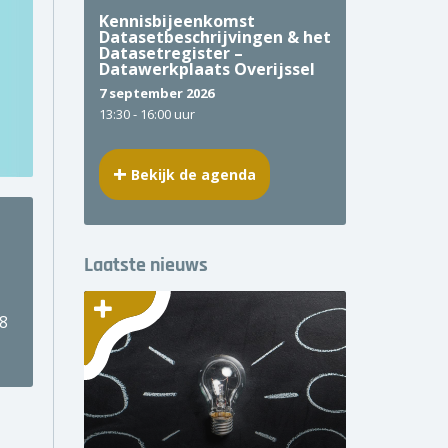
Kennisbijeenkomst
Datasetbeschrijvingen & het
Datasetregister –
Datawerkplaats Overijssel
7 september 2026
13:30 -
16:00 uur
Bekijk de agenda
Laatste nieuws
8