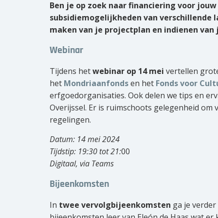
Ben je op zoek naar financiering voor jou
subsidiemogelijkheden van verschillende l
maken van je projectplan en indienen van 
Webinar
Tijdens het
webinar op 14 mei
vertellen grot
het
Mondriaanfonds
en het
Fonds voor Cult
erfgoedorganisaties. Ook delen we tips en er
Overijssel. Er is ruimschoots gelegenheid om v
regelingen.
Datum: 14 mei 2024
Tijdstip: 19:30 tot 21:
00
Digitaal, via Teams
Bijeenkomsten
In
twee vervolgbijeenkomsten
ga je verder
bijeenkomsten leer van Eleón de Haas wat er k