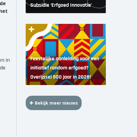
 de
Subsidie ‘Erfgoed Innovatie’
het
Feestelijke aanleiding voor een
en in
nde
initiatief rondom erfgoed?
Overijssel 500 jaar in 2028!
Bekijk meer nieuws
,