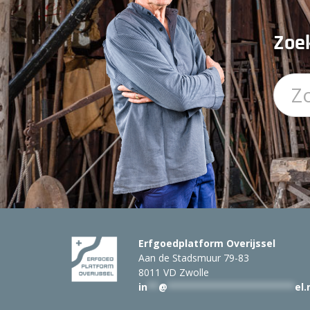
Zoek
Erfgoedplatform Overijssel
Aan de Stadsmuur 79-83
8011 VD Zwolle
in
**
@
***********************
el.