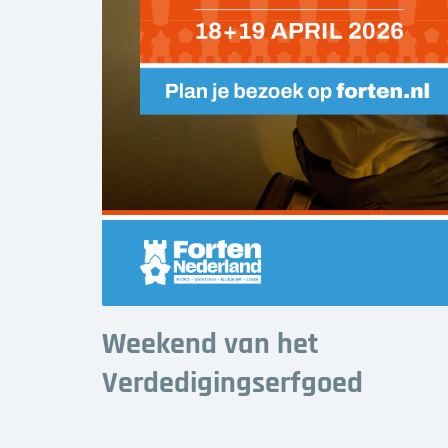
Weekend van het
Verdedigingserfgoed