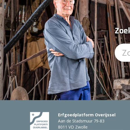
Zoek
Erfgoedplatform Overijssel
Aan de Stadsmuur 79-83
8011 VD Zwolle