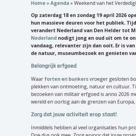
Home
»
Agenda
»
Weekend van het Verdedig
Op zaterdag 18 en zondag 19 april 2026 op
hun massieve deuren voor het publiek. Ti
verandert Nederland van Den Helder tot 
Nederland
nodigt jong en oud uit om te o
vandaag, relevanter zijn dan ooit. Er is
van 
de natuur, museumbezoek en genieten van
Belangrijk erfgoed
Waar
forten
en
bunkers
vroeger gesloten bo
plekken van ontmoeting, natuur en cultuur. Tij
bezoeken van militair erfgoed is anno 2026 me
wereld en oorlog aan de grenzen van Europa, 
Zorg dat jouw activiteit erop staat!
Inmiddels hebben al veel organisaties hun pro
Doe dus ook mee, Zorg ervoor dat jouw progr