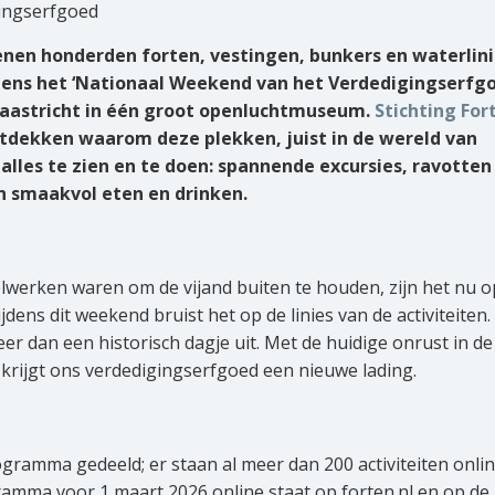
ingserfgoed
enen honderden forten, vestingen, bunkers en waterlin
jdens het ‘Nationaal Weekend van het Verdedigingserfgo
Maastricht in één groot openluchtmuseum.
Stichting For
ntdekken waarom deze plekken, juist in de wereld van
alles te zien en te doen: spannende excursies, ravotten 
 smaakvol eten en drinken.
lwerken waren om de vijand buiten te houden, zijn het nu 
dens dit weekend bruist het op de linies van de activiteiten.
er dan een historisch dagje uit. Met de huidige onrust in de
krijgt ons verdedigingserfgoed een nieuwe lading.
gramma gedeeld; er staan al meer dan 200 activiteiten onlin
amma voor 1 maart 2026 online staat op forten.nl en op de