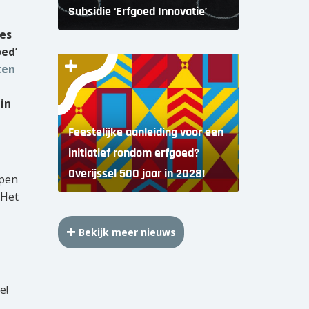
Subsidie ‘Erfgoed Innovatie’
ies
ed’
ten
in
Feestelijke aanleiding voor een
initiatief rondom erfgoed?
Overijssel 500 jaar in 2028!
open
 Het
Bekijk meer nieuws
e!