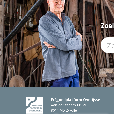
Zoek
Erfgoedplatform Overijssel
Aan de Stadsmuur 79-83
8011 VD Zwolle