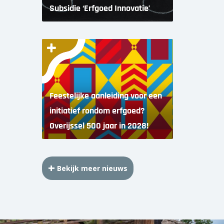
Subsidie ‘Erfgoed Innovatie’
Feestelijke aanleiding voor een
initiatief rondom erfgoed?
Overijssel 500 jaar in 2028!
Bekijk meer nieuws