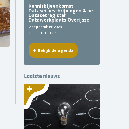
Kennisbijeenkomst
Datasetbeschrijvingen & het
Datasetregister –
Datawerkplaats Overijssel
7 september 2026
13:30 -
16:00 uur
Bekijk de agenda
Laatste nieuws