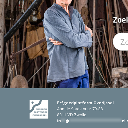
Zoek
Erfgoedplatform Overijssel
Aan de Stadsmuur 79-83
8011 VD Zwolle
in
**
@
***********************
el.