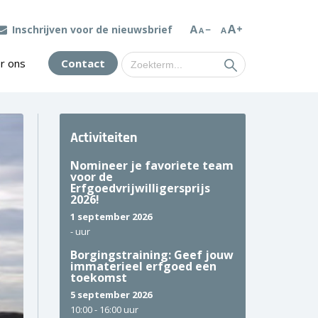
Inschrijven voor de nieuwsbrief
Zoek
r ons
Contact
naar:
Activiteiten
Nomineer je favoriete team
voor de
Erfgoedvrijwilligersprijs
2026!
1 september 2026
-
uur
Borgingstraining: Geef jouw
immaterieel erfgoed een
toekomst
5 september 2026
10:00 -
16:00 uur