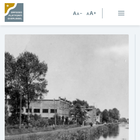
Erfgoed in Overijssel
Erfgoedorganisaties
Verhalen
Kennis en advies
Kennisbank
Persoonlijk advies
Nieuws
Agenda