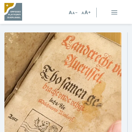
Erfgoed in Overijssel
Erfgoedorganisaties
Verhalen
Kennis en advies
Kennisbank
Persoonlijk advies
Nieuws
Agenda