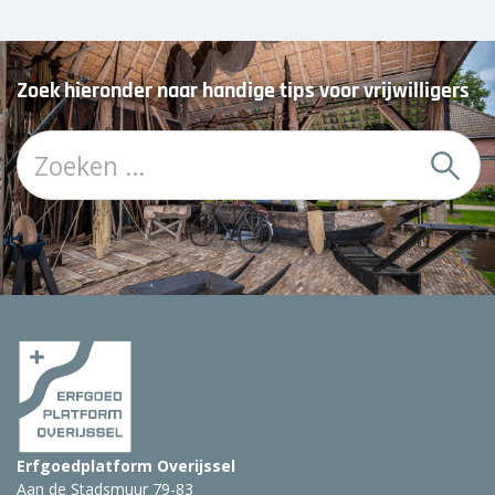
Zoek hieronder naar handige tips voor vrijwilligers
Z
o
e
k
:
Erfgoedplatform Overijssel
Aan de Stadsmuur 79-83