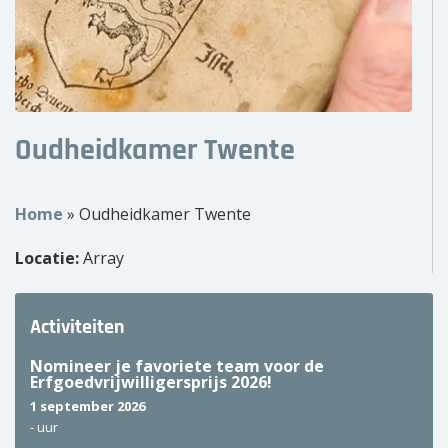
Over ons
Wie zijn wij?
Onze partners
Oudheidkamer Twente
Contact
Home
»
Oudheidkamer Twente
Zoek
naar:
Locatie:
Array
Activiteiten
Nomineer je favoriete team voor de
Erfgoedvrijwilligersprijs 2026!
1 september 2026
-
uur