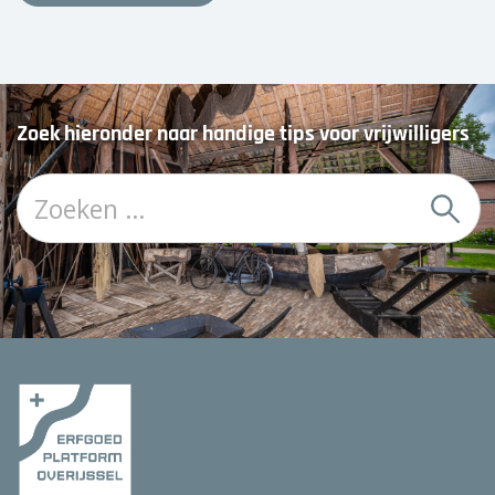
Zoek hieronder naar handige tips voor vrijwilligers
Z
o
e
k
: