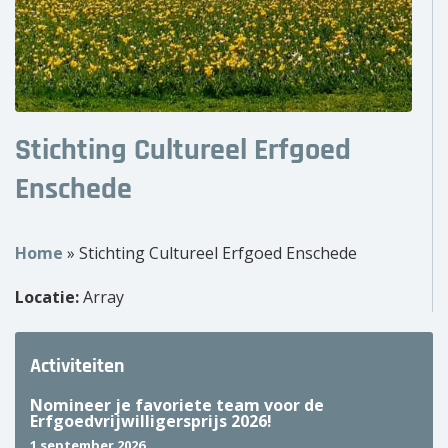
Over ons
Wie zijn wij?
Onze partners
Stichting Cultureel Erfgoed
Contact
Enschede
Zoek
naar:
Home
»
Stichting Cultureel Erfgoed Enschede
Locatie:
Array
Activiteiten
Nomineer je favoriete team voor de
Erfgoedvrijwilligersprijs 2026!
1 september 2026