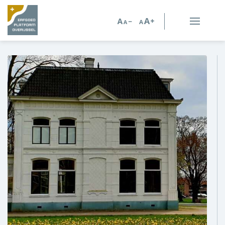
Erfgoed in Overijssel
Erfgoedorganisaties
Verhalen
Kennis en advies
Kennisbank
Persoonlijk advies
Nieuws
Agenda