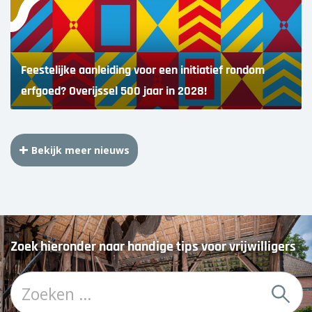
Feestelijke aanleiding voor een initiatief rondom
erfgoed? Overijssel 500 jaar in 2028!
Bekijk meer nieuws
Zoek hieronder naar handige tips voor vrijwilligers
Z
o