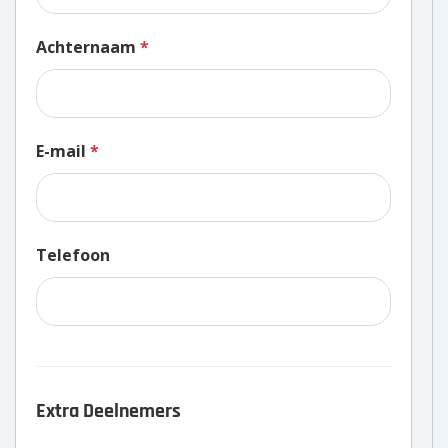
Over ons
Achternaam
*
Wie zijn wij?
Onze partners
E-mail
*
Contact
Zoek
naar:
Telefoon
Extra Deelnemers