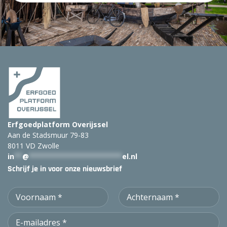
e
k
:
Erfgoedplatform Overijssel
Aan de Stadsmuur 79-83
8011 VD Zwolle
in
**
@
***********************
el.nl
Schrijf je in voor onze nieuwsbrief