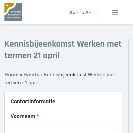
Erfgoed in Overijssel
Erfgoedorganisaties
Kennisbijeenkomst Werken met
termen 21 april
Verhalen
Kennis en advies
Home
»
Events
»
Kennisbijeenkomst Werken met
termen 21 april
Kennisbank
Contactinformatie
Persoonlijk advies
Voornaam
*
Nieuws
Agenda