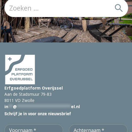
Z
o
e
k
:
Erfgoedplatform Overijssel
Aan de Stadsmuur 79-83
8011 VD Zwolle
in
**
@
***********************
el.nl
Schrijf je in voor onze nieuwsbrief