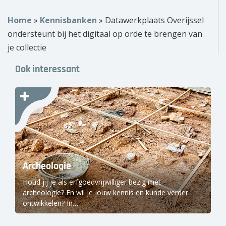
Over ons
Home
»
Kennisbanken
»
Datawerkplaats Overijssel
ondersteunt bij het digitaal op orde te brengen van
Wie zijn wij?
je collectie
Onze partners
Ook interessant
Contact
Zoek
naar:
Archeologie
Houd jij je als erfgoedvrijwilliger bezig met
archeologie? En wil je jouw kennis en kunde verder
ontwikkelen? In…