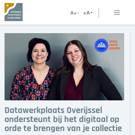
Erfgoed in Overijssel
Erfgoedorganisaties
Verhalen
Kennis en advies
Kennisbank
Persoonlijk advies
Datawerkplaats Overijssel
Nieuws
ondersteunt bij het digitaal op
orde te brengen van je collectie
Agenda