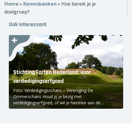
Home
»
Kennisbanken
»
Hoe bereik je je
Over ons
doelgroep?
Wie zijn wij?
Ook interessant
Onze partners
Contact
Zoek
naar:
Stichting Forten Nederland: voor
verdedigingserfgoed
Foto: Verdedigingsschans – Vereniging De
Ommerschans Houd jij je bezig met
verdedigingserfgoed, of wil je hiermee aan de…