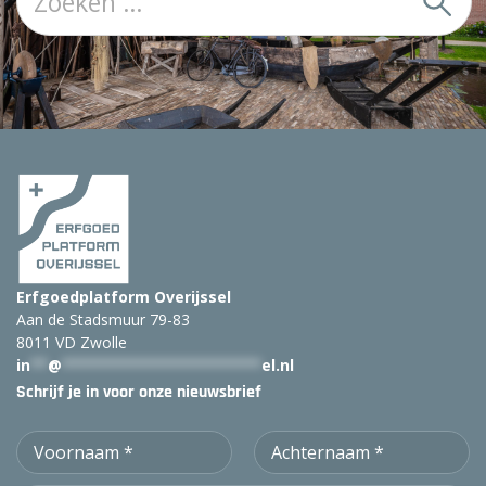
o
e
k
:
Erfgoedplatform Overijssel
Aan de Stadsmuur 79-83
8011 VD Zwolle
in
**
@
***********************
el.nl
Schrijf je in voor onze nieuwsbrief