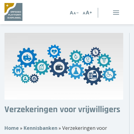
Erfgoed in Overijssel
Erfgoedorganisaties
Verhalen
Kennis en advies
Kennisbank
Persoonlijk advies
Verzekeringen voor vrijwilligers
Nieuws
Home
»
Kennisbanken
»
Verzekeringen voor
Agenda