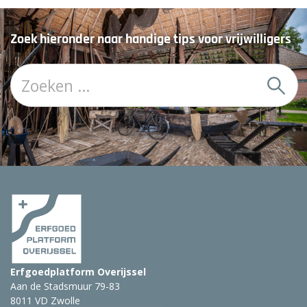
Zoek hieronder naar handige tips voor vrijwilligers
Z
o
e
k
:
Erfgoedplatform Overijssel
Aan de Stadsmuur 79-83
8011 VD Zwolle