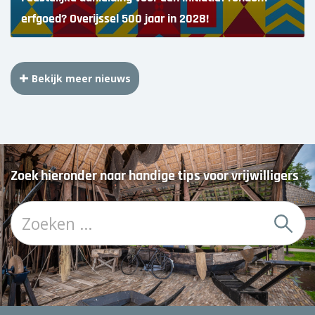
erfgoed? Overijssel 500 jaar in 2028!
Bekijk meer nieuws
Zoek hieronder naar handige tips voor vrijwilligers
Z
o
e
k
: