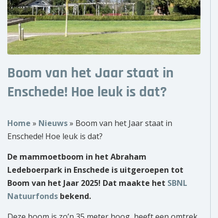
Over ons
Wie zijn wij?
Onze partners
Boom van het Jaar staat in
Contact
Enschede! Hoe leuk is dat?
Zoek
naar:
Home
»
Nieuws
»
Boom van het Jaar staat in
Enschede! Hoe leuk is dat?
De mammoetboom in het Abraham
Ledeboerpark in Enschede is uitgeroepen tot
Boom van het Jaar 2025! Dat maakte het
SBNL
Natuurfonds
bekend.
Deze boom is zo’n 35 meter hoog, heeft een omtrek