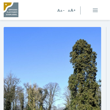
Erfgoed in Overijssel
Erfgoedorganisaties
Verhalen
Kennis en advies
Kennisbank
Persoonlijk advies
Nieuws
Agenda