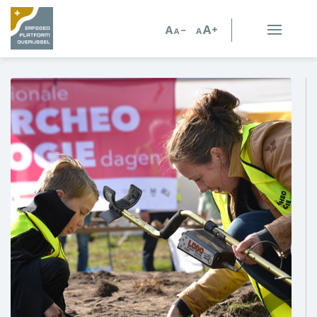
Erfgoed in Overijssel
Erfgoedorganisaties
Verhalen
Kennis en advies
Kennisbank
Persoonlijk advies
Nieuws
Agenda