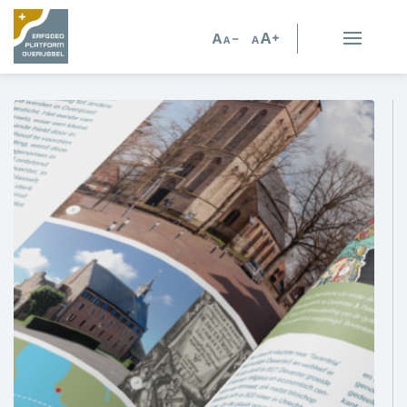
Erfgoed in Overijssel
Erfgoedorganisaties
Verhalen
Kennis en advies
Kennisbank
Persoonlijk advies
Nieuws
Agenda