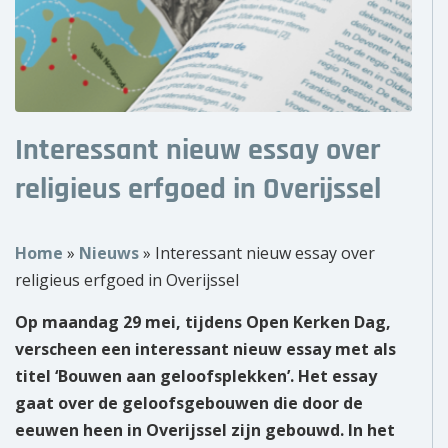
Over ons
Wie zijn wij?
Onze partners
Interessant nieuw essay over
Contact
religieus erfgoed in Overijssel
Zoek
naar:
Home
»
Nieuws
»
Interessant nieuw essay over
religieus erfgoed in Overijssel
Op maandag 29 mei, tijdens Open Kerken Dag,
verscheen een interessant nieuw essay met als
titel ‘Bouwen aan geloofsplekken’. Het essay
gaat over de geloofsgebouwen die door de
eeuwen heen in Overijssel zijn gebouwd. In het