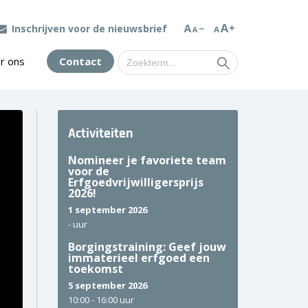
Inschrijven voor de nieuwsbrief
Zoek
r ons
Contact
naar:
Activiteiten
Nomineer je favoriete team
voor de
Erfgoedvrijwilligersprijs
2026!
1 september 2026
-
uur
Borgingstraining: Geef jouw
immaterieel erfgoed een
toekomst
5 september 2026
10:00 -
16:00 uur