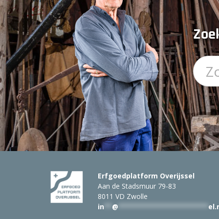
Zoek
Erfgoedplatform Overijssel
Aan de Stadsmuur 79-83
8011 VD Zwolle
in
**
@
***********************
el.