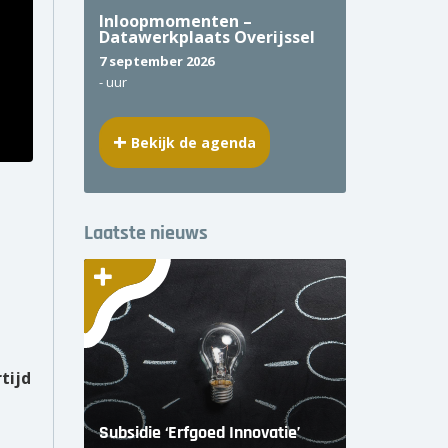
Inloopmomenten –
Datawerkplaats Overijssel
7 september 2026
-
uur
Bekijk de agenda
Laatste nieuws
tijd
Subsidie ‘Erfgoed Innovatie’