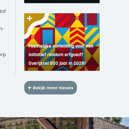
Hof
n-
e
Feestelijke aanleiding voor een
orp
initiatief rondom erfgoed?
Overijssel 500 jaar in 2028!
Bekijk meer nieuws