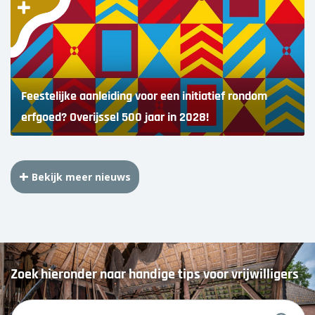
Feestelijke aanleiding voor een initiatief rondom
erfgoed? Overijssel 500 jaar in 2028!
Bekijk meer nieuws
Zoek hieronder naar handige tips voor vrijwilligers
Z