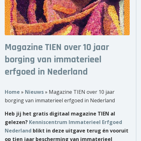
Over ons
Wie zijn wij?
Onze partners
Magazine TIEN over 10 jaar
Contact
borging van immaterieel
erfgoed in Nederland
Zoek
naar:
Home
»
Nieuws
»
Magazine TIEN over 10 jaar
borging van immaterieel erfgoed in Nederland
Heb jij het gratis digitaal magazine TIEN al
gelezen?
Kenniscentrum Immaterieel Erfgoed
Nederland
blikt in deze uitgave terug én vooruit
op tien jaar bescherming van immaterieel