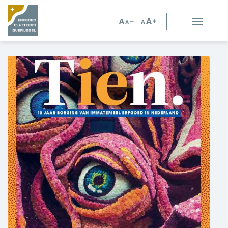
Erfgoed in Overijssel
Erfgoedorganisaties
Verhalen
Kennis en advies
Kennisbank
Persoonlijk advies
Nieuws
Agenda