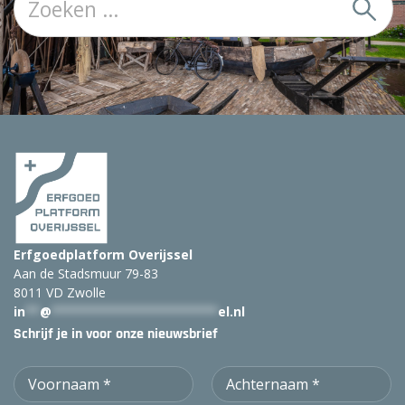
o
e
k
:
Erfgoedplatform Overijssel
Aan de Stadsmuur 79-83
8011 VD Zwolle
in
**
@
***********************
el.nl
Schrijf je in voor onze nieuwsbrief