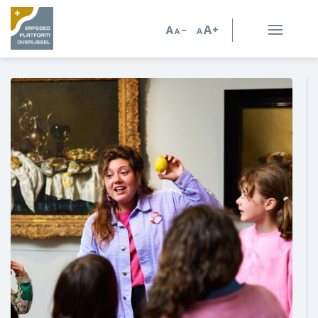
Erfgoed in Overijssel
Erfgoedorganisaties
Verhalen
Kennis en advies
Kennisbank
Persoonlijk advies
Nieuws
Agenda