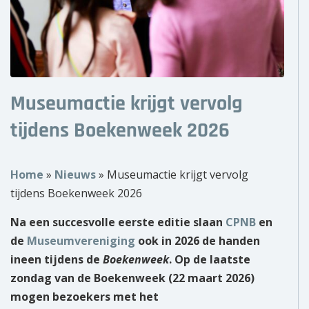
Over ons
Wie zijn wij?
Onze partners
Museumactie krijgt vervolg
Contact
tijdens Boekenweek 2026
Zoek
naar:
Home
»
Nieuws
»
Museumactie krijgt vervolg
tijdens Boekenweek 2026
Na een succesvolle eerste editie slaan
CPNB
en
de
Museumvereniging
ook in 2026 de handen
ineen tijdens de
Boekenweek
.
Op de laatste
zondag van de Boekenweek (22 maart 2026)
mogen bezoekers met het