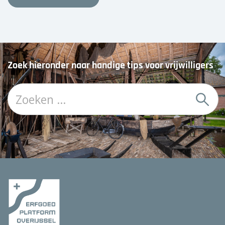
Zoek hieronder naar handige tips voor vrijwilligers
Z
o
e
k
: