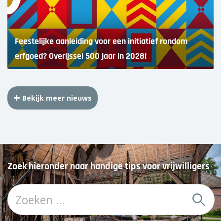
Feestelijke aanleiding voor een initiatief rondom
erfgoed? Overijssel 500 jaar in 2028!
Bekijk meer nieuws
Zoek hieronder naar handige tips voor vrijwilligers
Z
o
e