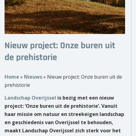
Over ons
Wie zijn wij?
Onze partners
Nieuw project: Onze buren uit
Contact
de prehistorie
Zoek
naar:
Home
»
Nieuws
»
Nieuw project: Onze buren uit de
prehistorie
Landschap Overijssel
is bezig met een nieuw
project: ‘Onze buren uit de prehistorie’. Vanuit
haar missie om natuur en streekeigen landschap
en geschiedenis van Overijssel te behouden,
maakt Landschap Overijssel zich sterk voor het