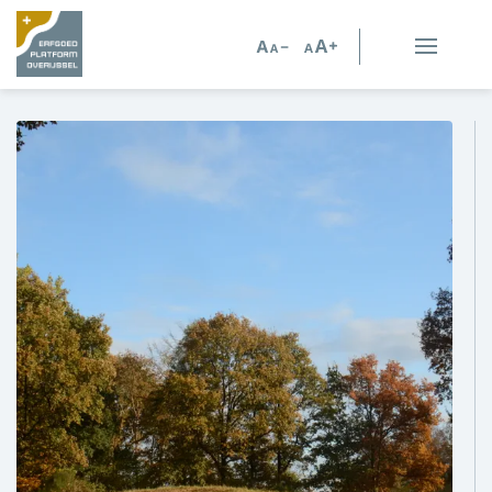
Erfgoed in Overijssel
Erfgoedorganisaties
Verhalen
Kennis en advies
Kennisbank
Persoonlijk advies
Nieuws
Agenda