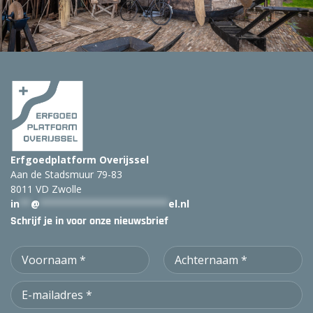
k
:
Erfgoedplatform Overijssel
Aan de Stadsmuur 79-83
8011 VD Zwolle
in
**
@
***********************
el.nl
Schrijf je in voor onze nieuwsbrief