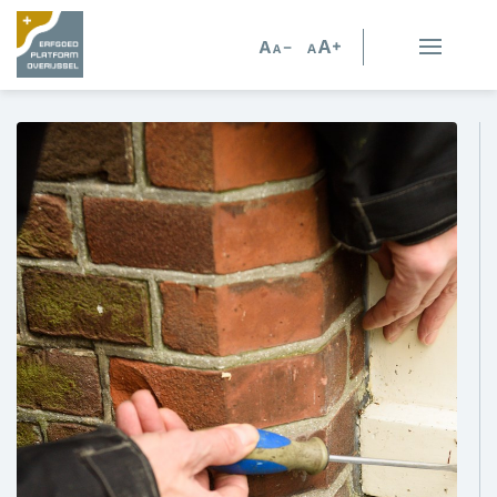
Erfgoed in Overijssel
Erfgoedorganisaties
Verhalen
Kennis en advies
Kennisbank
Persoonlijk advies
Nieuws
Agenda