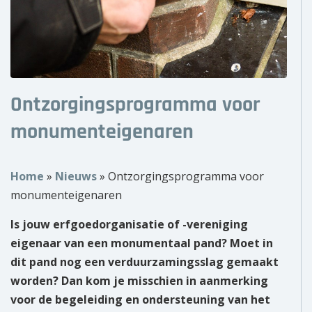
Over ons
Wie zijn wij?
Onze partners
Ontzorgingsprogramma voor
Contact
monumenteigenaren
Zoek
naar:
Home
»
Nieuws
»
Ontzorgingsprogramma voor
monumenteigenaren
Is jouw erfgoedorganisatie of -vereniging
eigenaar van een monumentaal pand? Moet in
dit pand nog een verduurzamingsslag gemaakt
worden? Dan kom je misschien in aanmerking
voor de begeleiding en ondersteuning van het