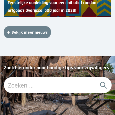
Feestelijke aanleiding voor een initiatief rondom
erfgoed? Overijssel 500 jaar in 2028!
Bekijk meer nieuws
Zoek hieronder naar handige tips voor vrijwilligers
Z
o
e
k
: