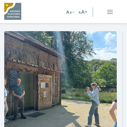
Erfgoed in Overijssel
Erfgoedorganisaties
Verhalen
Kennis en advies
Kennisbank
Persoonlijk advies
Nieuws
Agenda