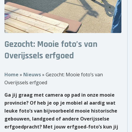
Over ons
Wie zijn wij?
Onze partners
Gezocht: Mooie foto’s van
Contact
Overijssels erfgoed
Zoek
naar:
Home
»
Nieuws
»
Gezocht: Mooie foto’s van
Overijssels erfgoed
Ga jij graag met camera op pad in onze mooie
provincie? Of heb je op je mobiel al aardig wat
leuke foto’s van bijvoorbeeld mooie historische
gebouwen, landgoed of andere Overijsselse
erfgoedpracht? Met jouw erfgoed-foto’s kun jij