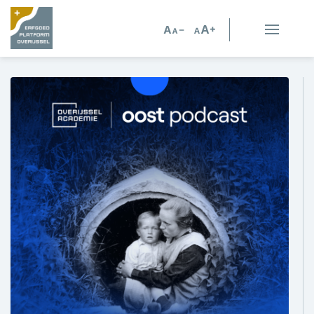
Erfgoed in Overijssel
Erfgoedorganisaties
Verhalen
Kennis en advies
Kennisbank
Persoonlijk advies
Nieuws
Agenda