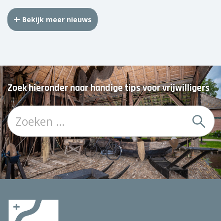
Bekijk meer nieuws
Zoek hieronder naar handige tips voor vrijwilligers
Z
o
e
k
: