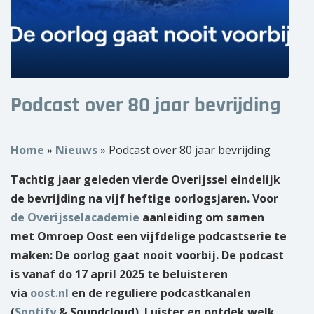
Over ons
Wie zijn wij?
Onze partners
Podcast over 80 jaar bevrijding
Contact
Home
»
Nieuws
»
Podcast over 80 jaar bevrijding
Zoek
naar:
Tachtig jaar geleden vierde Overijssel eindelijk
de bevrijding na vijf heftige oorlogsjaren. Voor
de Overijsselacademie
aanleiding om samen
met Omroep Oost een vijfdelige podcastserie te
maken:
De oorlog gaat nooit voorbij
. De podcast
is vanaf do 17 april 2025 te beluisteren
via
oost.nl
en de reguliere podcastkanalen
(
Spotify
& Soundcloud).
Luister en ontdek welk