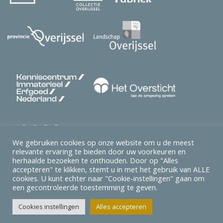
We gebruiken cookies op onze website om u de meest
relevante ervaring te bieden door uw voorkeuren en
herhaalde bezoeken te onthouden. Door op "Alles
accepteren" te klikken, stemt u in met het gebruik van ALLE
cookies. U kunt echter naar "Cookie-instellingen" gaan om
een ​​gecontroleerde toestemming te geven.
Erfgoed Platform Overijssel
© 2026 Ontwerp & Realisatie:
Cookies instellingen
Alles accepteren
Webba