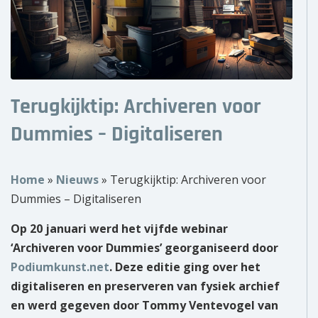
Over ons
Wie zijn wij?
Onze partners
Terugkijktip: Archiveren voor
Contact
Dummies – Digitaliseren
Zoek
naar:
Home
»
Nieuws
»
Terugkijktip: Archiveren voor
Dummies – Digitaliseren
Op 20 januari werd het vijfde webinar
‘Archiveren voor Dummies’ georganiseerd door
Podiumkunst.net
. Deze editie ging over het
digitaliseren en preserveren van fysiek archief
en werd gegeven door Tommy Ventevogel van