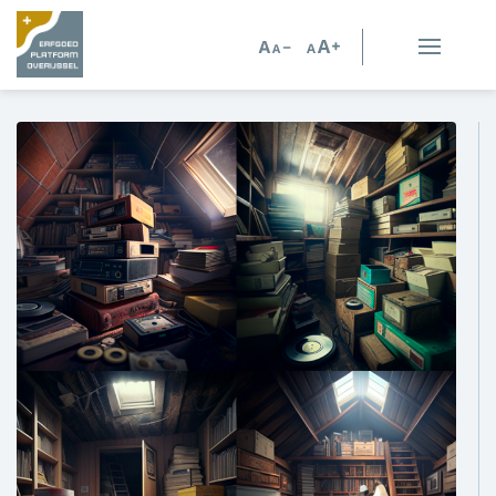
Erfgoed in Overijssel
Erfgoedorganisaties
Verhalen
Kennis en advies
Kennisbank
Persoonlijk advies
Nieuws
Agenda