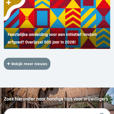
Feestelijke aanleiding voor een initiatief rondom
erfgoed? Overijssel 500 jaar in 2028!
Bekijk meer nieuws
Zoek hieronder naar handige tips voor vrijwilligers
Z