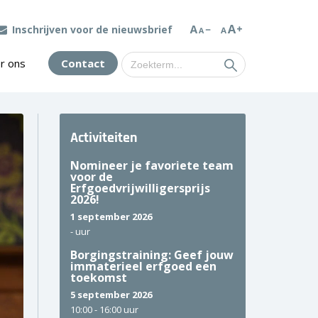
Inschrijven voor de nieuwsbrief
Zoek
r ons
Contact
naar:
Activiteiten
Nomineer je favoriete team
voor de
Erfgoedvrijwilligersprijs
2026!
1 september 2026
-
uur
Borgingstraining: Geef jouw
immaterieel erfgoed een
toekomst
5 september 2026
10:00 -
16:00 uur