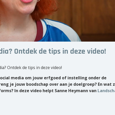
ia? Ontdek de tips in deze video!
ia? Ontdek de tips in deze video!
 social media om jouw erfgoed of instelling onder de
reng je jouw boodschap over aan je doelgroep?
En wat z
tforms?
In deze video helpt Sanne Heymann van
Landsch