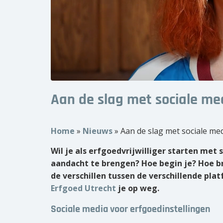
Aan de slag met sociale med
Home
»
Nieuws
»
Aan de slag met sociale med
Wil je als erfgoedvrijwilliger starten met
aandacht te brengen?
Hoe begin je? Hoe b
de verschillen tussen de verschillende pla
Erfgoed Utrecht
je op weg.
Sociale media voor erfgoedinstellingen