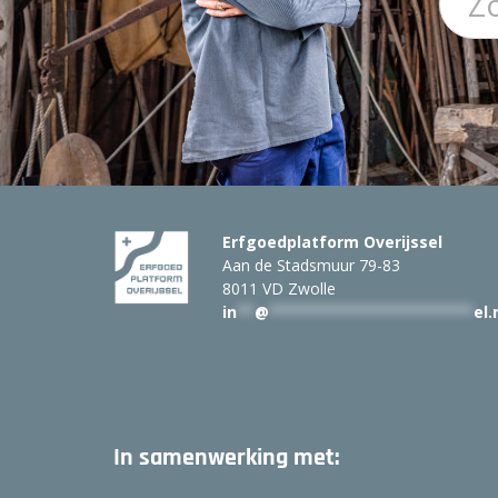
Erfgoedplatform Overijssel
Aan de Stadsmuur 79-83
8011 VD Zwolle
in
**
@
***********************
el.
In samenwerking met: