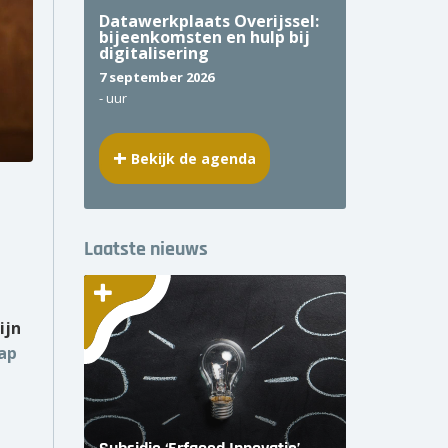
Datawerkplaats Overijssel:
bijeenkomsten en hulp bij
digitalisering
7 september 2026
-
uur
Bekijk de agenda
Laatste nieuws
ijn
ap