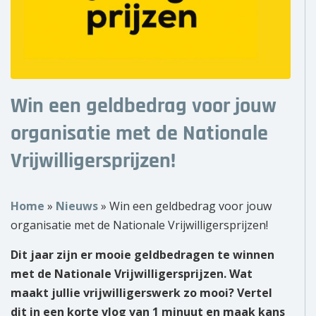
Over ons
Wie zijn wij?
Onze partners
Win een geldbedrag voor jouw
Contact
organisatie met de Nationale
Vrijwilligersprijzen!
Zoek
naar:
Home
»
Nieuws
»
Win een geldbedrag voor jouw
organisatie met de Nationale Vrijwilligersprijzen!
Dit jaar zijn er mooie geldbedragen te winnen
met de Nationale Vrijwilligersprijzen. Wat
maakt jullie vrijwilligerswerk zo mooi? Vertel
dit in een korte vlog van 1 minuut en maak kans