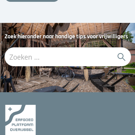
Zoek hieronder naar handige tips voor vrijwilligers
Z
o
e
k
: