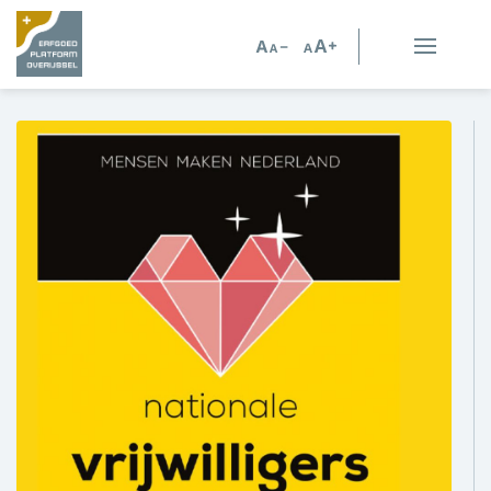
Erfgoed in Overijssel
Erfgoedorganisaties
Verhalen
Kennis en advies
Kennisbank
Persoonlijk advies
Nieuws
Agenda