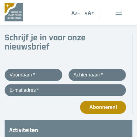
Erfgoed in Overijssel
Schrijf je in voor onze
Erfgoedorganisaties
nieuwsbrief
Verhalen
Kennis en advies
Kennisbank
Persoonlijk advies
Nieuws
Activiteiten
Agenda