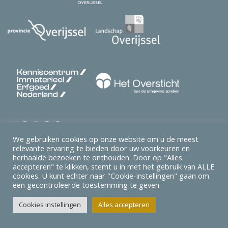
We gebruiken cookies op onze website om u de meest
relevante ervaring te bieden door uw voorkeuren en
herhaalde bezoeken te onthouden. Door op "Alles
accepteren" te klikken, stemt u in met het gebruik van ALLE
cookies. U kunt echter naar "Cookie-instellingen" gaan om
een ​​gecontroleerde toestemming te geven.
Erfgoed Platform Overijssel
© 2026 Ontwerp & Realisatie:
Cookies instellingen
Alles accepteren
Webba