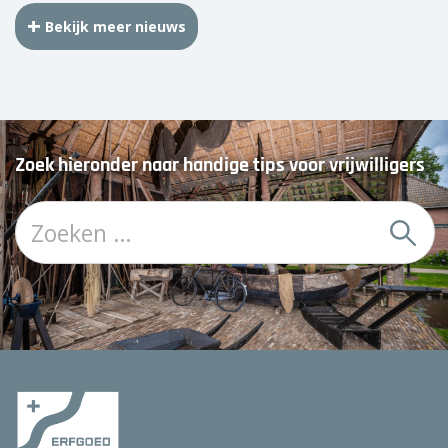
Bekijk meer nieuws
Zoek hieronder naar handige tips voor vrijwilligers
Z
o
e
k
: