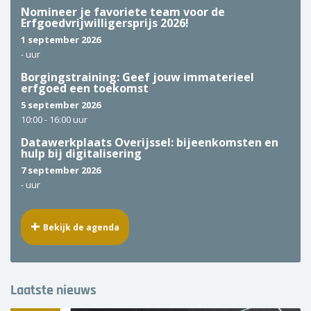
Nomineer je favoriete team voor de
Over ons
Erfgoedvrijwilligersprijs 2026!
1 september 2026
Wie zijn wij?
-
uur
Borgingstraining: Geef jouw immaterieel
erfgoed een toekomst
Onze partners
5 september 2026
10:00 -
16:00 uur
Contact
Datawerkplaats Overijssel: bijeenkomsten en
hulp bij digitalisering
Zoek
naar:
7 september 2026
-
uur
Bekijk de agenda
Laatste nieuws