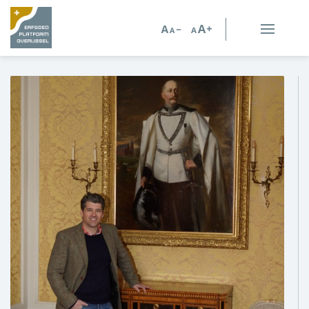
Erfgoed in Overijssel
Erfgoedorganisaties
Verhalen
Kennis en advies
Kennisbank
Persoonlijk advies
Nieuws
Agenda