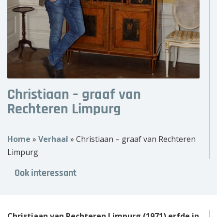
Over ons
Wie zijn wij?
Onze partners
Contact
Christiaan – graaf van
Rechteren Limpurg
Zoek
naar:
Home
»
Verhaal
»
Christiaan – graaf van Rechteren
Limpurg
Ook interessant
Christiaan van Rechteren Limpurg (1971) erfde in