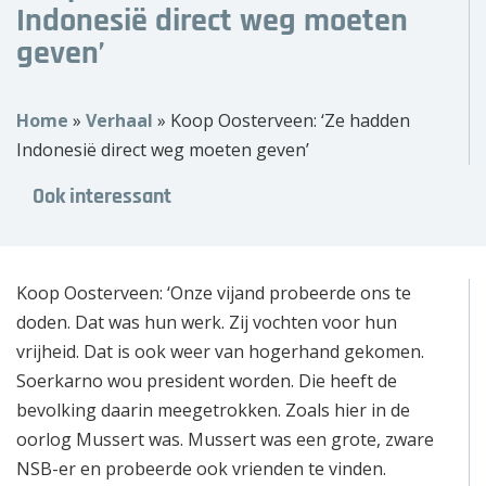
Indonesië direct weg moeten
Over ons
geven’
Wie zijn wij?
Home
»
Verhaal
»
Koop Oosterveen: ‘Ze hadden
Onze partners
Indonesië direct weg moeten geven’
Contact
Ook interessant
Zoek
naar:
Koop Oosterveen: ‘Onze vijand probeerde ons te
doden. Dat was hun werk. Zij vochten voor hun
vrijheid. Dat is ook weer van hogerhand gekomen.
Soerkarno wou president worden. Die heeft de
bevolking daarin meegetrokken. Zoals hier in de
oorlog Mussert was. Mussert was een grote, zware
NSB-er en probeerde ook vrienden te vinden.