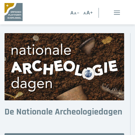
Erfgoed in Overijssel
Erfgoedorganisaties
Verhalen
Kennis en advies
Kennisbank
Persoonlijk advies
De Nationale Archeologiedagen
Nieuws
Agenda