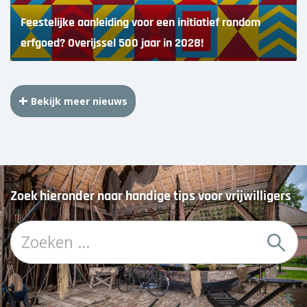
Feestelijke aanleiding voor een initiatief rondom
erfgoed? Overijssel 500 jaar in 2028!
Bekijk meer nieuws
Zoek hieronder naar handige tips voor vrijwilligers
Z
o
e
k