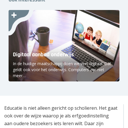
Over ons
Wie zijn wij?
Onze partners
Contact
Digitaal aanbod onderwijs
In de huidige maatschappij doen we veel digitaal. Dat
Zoek
naar:
geldt ook voor het onderwijs. Computers zijn niet
meer…
Educatie is niet alleen gericht op scholieren. Het gaat
ook over de wijze waarop je als erfgoedinstelling
aan oudere bezoekers iets leren wilt. Daar zijn