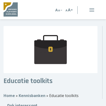
Erfgoed in Overijssel
Erfgoedorganisaties
Verhalen
Kennis en advies
Kennisbank
Educatie toolkits
Persoonlijk advies
Nieuws
Home
»
Kennisbanken
»
Educatie toolkits
Agenda
Ook interessant