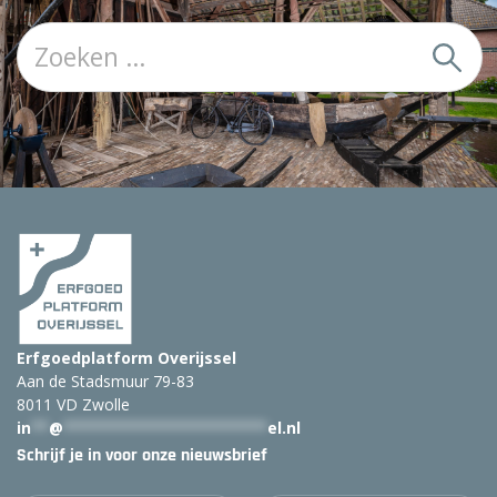
Z
o
e
k
:
Erfgoedplatform Overijssel
Aan de Stadsmuur 79-83
8011 VD Zwolle
in
**
@
***********************
el.nl
Schrijf je in voor onze nieuwsbrief