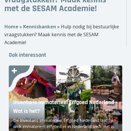
vraagstukken? Maak kennis
met de SESAM Academie!
Over ons
Wie zijn wij?
Home
»
Kennisbanken
»
Hulp nodig bij bestuurlijke
vraagstukken? Maak kennis met de SESAM
Onze partners
Academie!
Contact
Ook interessant
Zoek
naar:
Inventaris Immaterieel Erfgoed Nederland –
Wat is het?
De Inventaris Immaterieel Erfgoed Nederland laat zien
welk immaterieel erfgoed er in Nederland leeft. Het is