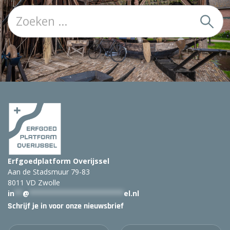
Z
o
e
k
:
Erfgoedplatform Overijssel
Aan de Stadsmuur 79-83
8011 VD Zwolle
in
**
@
***********************
el.nl
Schrijf je in voor onze nieuwsbrief