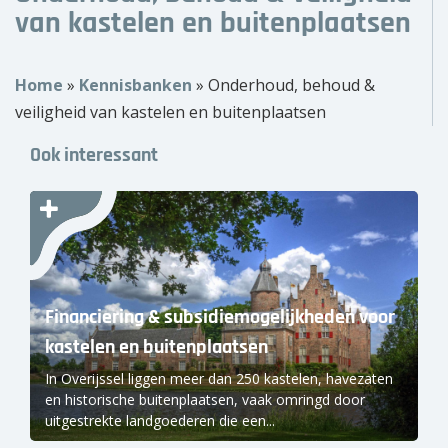
van kastelen en buitenplaatsen
Over ons
Wie zijn wij?
Home
»
Kennisbanken
»
Onderhoud, behoud &
veiligheid van kastelen en buitenplaatsen
Onze partners
Ook interessant
Contact
Zoek
naar:
Financiering & subsidiemogelijkheden voor
kastelen en buitenplaatsen
In Overijssel liggen meer dan 250 kastelen, havezaten
en historische buitenplaatsen, vaak omringd door
uitgestrekte landgoederen die een...