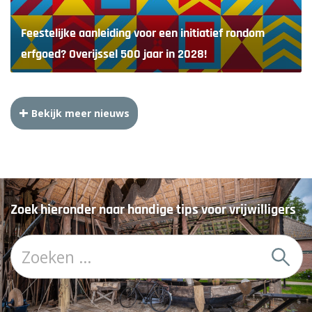
Feestelijke aanleiding voor een initiatief rondom
erfgoed? Overijssel 500 jaar in 2028!
Bekijk meer nieuws
Zoek hieronder naar handige tips voor vrijwilligers
Z
o
e
k