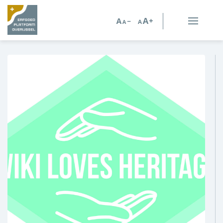
Erfgoed in Overijssel
Erfgoedorganisaties
Verhalen
Kennis en advies
Kennisbank
Persoonlijk advies
Nieuws
Agenda