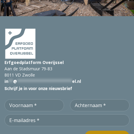
k
:
Erfgoedplatform Overijssel
Aan de Stadsmuur 79-83
8011 VD Zwolle
in
**
@
***********************
el.nl
Schrijf je in voor onze nieuwsbrief