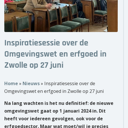
Over ons
Wie zijn wij?
Onze partners
Inspiratiesessie over de
Contact
Omgevingswet en erfgoed in
Zwolle op 27 juni
Zoek
naar:
Home
»
Nieuws
»
Inspiratiesessie over de
Omgevingswet en erfgoed in Zwolle op 27 juni
Na lang wachten is het nu definitief: de nieuwe
omgevingswet gaat op 1 januari 2024 in. Dit
heeft voor iedereen gevolgen, ook voor de
erfgoedsector. Maar wat moet/wil je precies