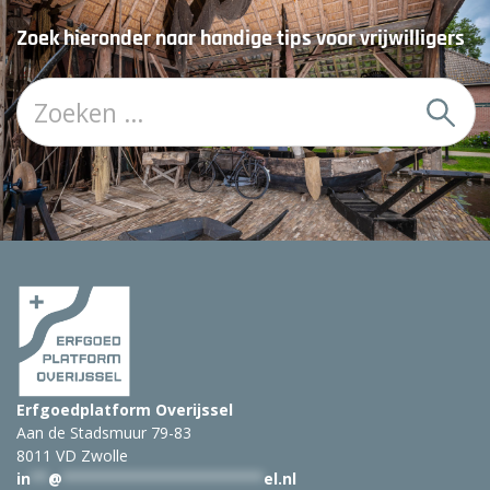
Zoek hieronder naar handige tips voor vrijwilligers
Z
o
e
k
:
Erfgoedplatform Overijssel
Aan de Stadsmuur 79-83
8011 VD Zwolle
in
**
@
***********************
el.nl