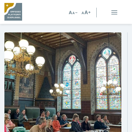
Erfgoed in Overijssel
Erfgoedorganisaties
Verhalen
Kennis en advies
Kennisbank
Persoonlijk advies
Nieuws
Agenda